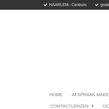
HAARLEM - Centrum
grote
Ga
direct
naar
de
hoofdinhoud
HOME
AFSPRAAK MAKE
CONTACTLENZEN
O