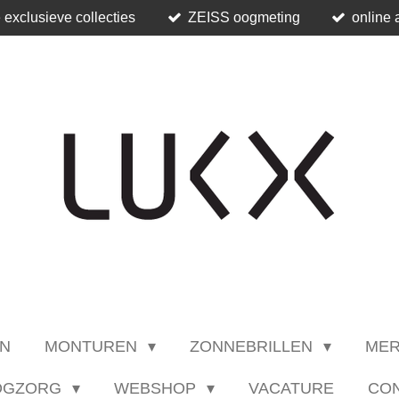
 exclusieve collecties
ZEISS oogmeting
online 
N
MONTUREN
ZONNEBRILLEN
ME
OGZORG
WEBSHOP
VACATURE
CO