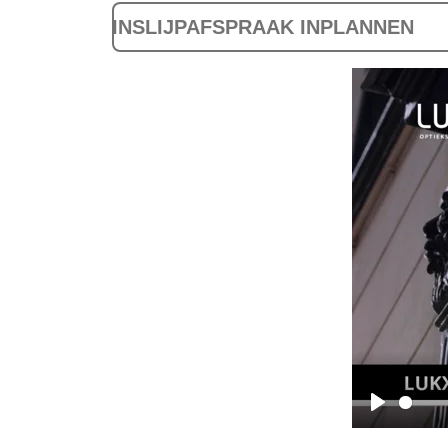
INSLIJPAFSPRAAK INPLANNEN
P