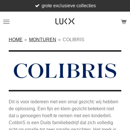
grote exclusieve collecties
Ga
direct
naar
de
hoofdinhoud
HOME
»
MONTUREN
»
COLIBRIS
Dit is voor iedereen met een smal gezicht: wij hebben
de oplossing. Een fijn en klein gezicht betekent niet
dat u genoegen hoeft te nemen met een kinderbril.
ColibriS is een Duits familiebedrijf dat zich volledig
richt op smalle tot zeer smalle gezichten. Het merk is