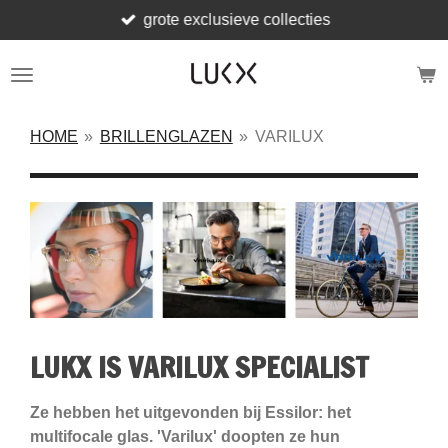
grote exclusieve collecties
Ga
direct
naar
de
hoofdinhoud
HOME
»
BRILLENGLAZEN
»
VARILUX
LUKX IS VARILUX SPECIALIST
Ze hebben het uitgevonden bij Essilor: het
multifocale glas. 'Varilux' doopten ze hun