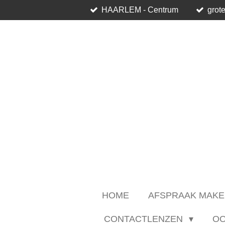
HAARLEM - Centrum
grote
Ga
direct
naar
de
hoofdinhoud
HOME
AFSPRAAK MAKE
CONTACTLENZEN
O