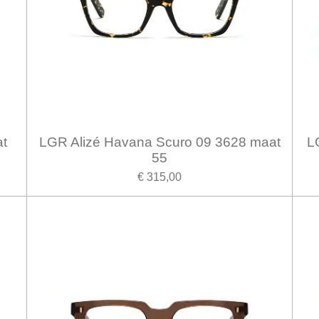
at
LGR Alizé Havana Scuro 09 3628 maat
L
55
€ 315,00