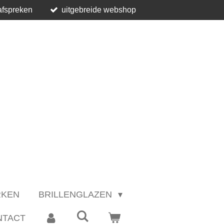
afspreken
uitgebreide webshop
RKEN
BRILLENGLAZEN
NTACT