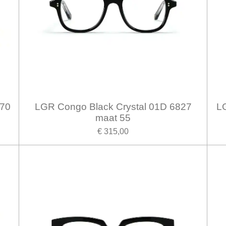
270
LGR Congo Black Crystal 01D 6827
LG
maat 55
€ 315,00