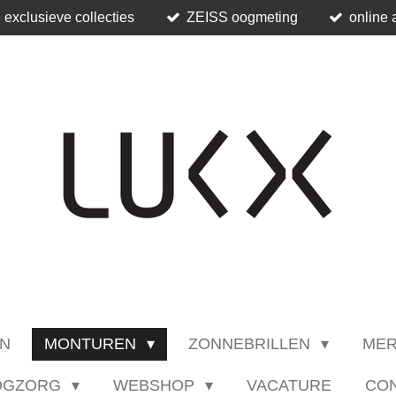
 exclusieve collecties
ZEISS oogmeting
online 
N
MONTUREN
ZONNEBRILLEN
ME
OGZORG
WEBSHOP
VACATURE
CO