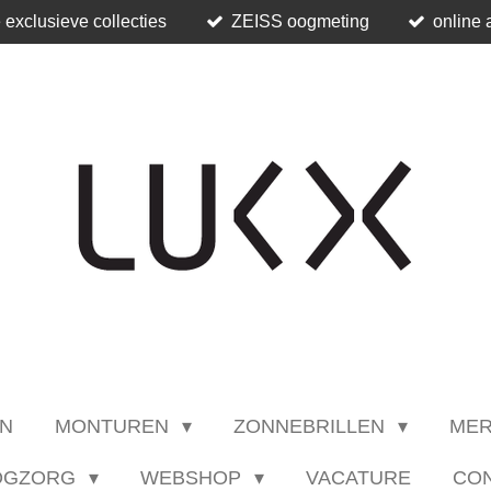
 exclusieve collecties
ZEISS oogmeting
online 
N
MONTUREN
ZONNEBRILLEN
ME
OGZORG
WEBSHOP
VACATURE
CO