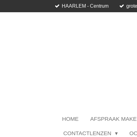
HAARLEM - Centrum
grote
Ga
direct
naar
de
hoofdinhoud
HOME
AFSPRAAK MAKE
CONTACTLENZEN
O