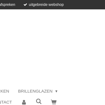
afspreken
uitgebreide webshop
RKEN
BRILLENGLAZEN
NTACT