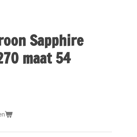
roon Sapphire
270 maat 54
en