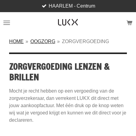
HAARLEM - Centrum
Ga
direct
naar
de
hoofdinhoud
HOME
»
OOGZORG
»
ZORGVERGOEDING
ZORGVERGOEDING LENZEN &
BRILLEN
Mocht je recht hebben op een vergoeding van de
zorgverzekeraar, dan verrekent LUKX dit direct met
jouw aankoopfactuur. Met één druk op de knop weten
wij wat je vergoed krijgt en kunnen we dit direct voor je
declareren.