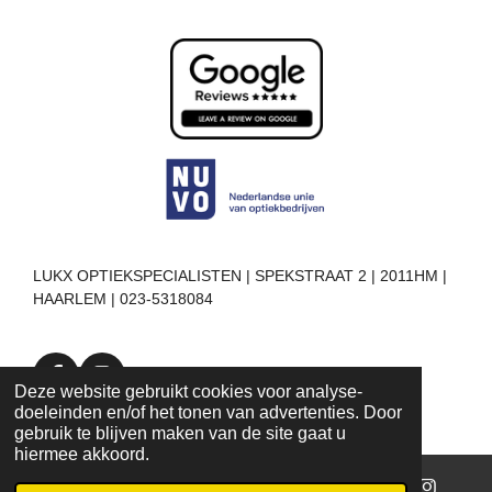
LUKX OPTIEKSPECIALISTEN | SPEKSTRAAT 2 | 2011HM |
HAARLEM | 023-5318084
F
I
Deze website gebruikt cookies voor analyse-
a
n
doeleinden en/of het tonen van advertenties. Door
c
s
gebruik te blijven maken van de site gaat u
e
t
hiermee akkoord.
b
a
o
g