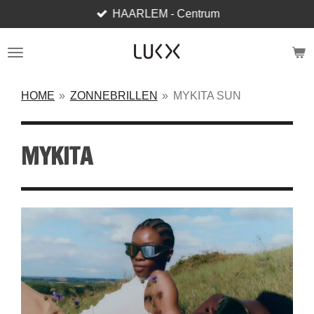
HAARLEM - Centrum
Ga
direct
naar
de
hoofdinhoud
HOME
»
ZONNEBRILLEN
»
MYKITA SUN
MYKITA