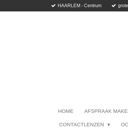
HAARLEM - Centrum
grote
Ga
direct
naar
de
hoofdinhoud
HOME
AFSPRAAK MAKE
CONTACTLENZEN
O