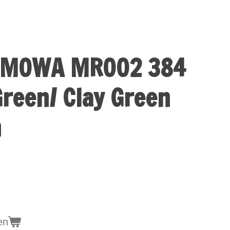
IMOWA MR002 384
Green/ Clay Green
n
en