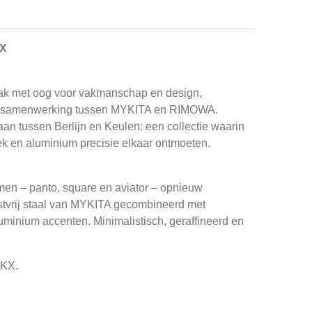
KX
aak met oog voor vakmanschap en design,
 de samenwerking tussen MYKITA en RIMOWA.
aan tussen Berlijn en Keulen: een collectie waarin
k en aluminium precisie elkaar ontmoeten.
men – panto, square en aviator – opnieuw
estvrij staal van MYKITA gecombineerd met
nium accenten. Minimalistisch, geraffineerd en
UKX.