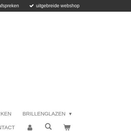
afspreken
uitgebreide webshop
RKEN
BRILLENGLAZEN
NTACT