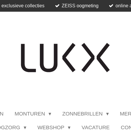
 exclusieve collecties
ZEISS oogmeting
online 
N
MONTUREN
ZONNEBRILLEN
ME
OGZORG
WEBSHOP
VACATURE
CO