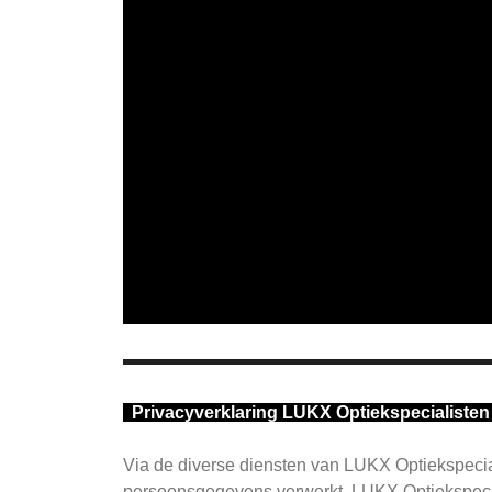
Privacyverklaring LUKX Optiekspecialiste
Via de diverse diensten van LUKX Optiekspecia
persoonsgegevens verwerkt. LUKX Optiekspeci