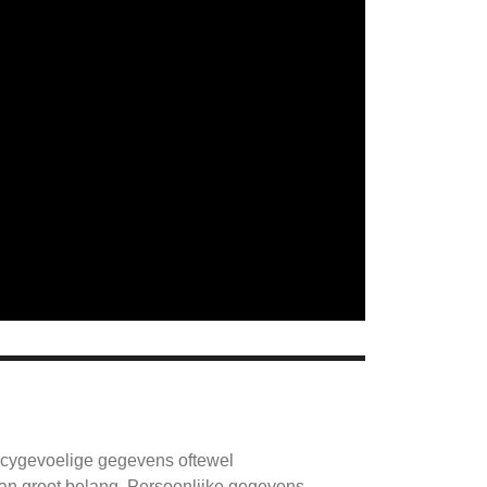
vacygevoelige gegevens oftewel
n groot belang. Persoonlijke gegevens