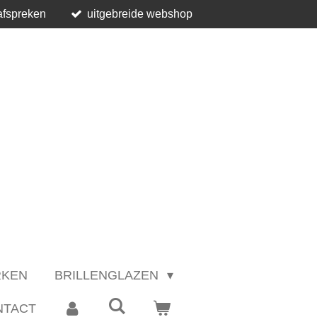
afspreken
uitgebreide webshop
RKEN
BRILLENGLAZEN
NTACT