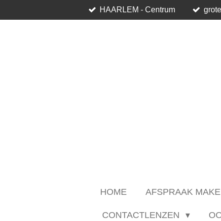
HAARLEM - Centrum
grote
Ga
direct
naar
de
hoofdinhoud
HOME
AFSPRAAK MAKE
CONTACTLENZEN
O