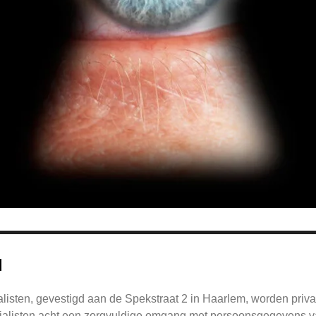
n
listen, gevestigd aan de Spekstraat 2 in Haarlem, worden pri
alisten acht een zorgvuldige omgang met persoonsgegevens va