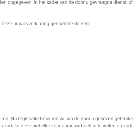
n opgegeven, in het kader van de door u gevraagde dienst, of 
n deze privacyverklaring genoemde doelen:
ats
er
tum
cht
treren. Na registratie bewaren wij via de door u gekozen gebru
dat u deze niet elke keer opnieuw hoeft in te vullen en zodat