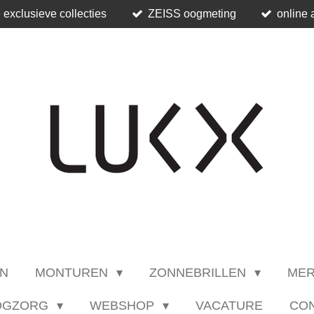
 exclusieve collecties
ZEISS oogmeting
online 
N
MONTUREN
ZONNEBRILLEN
ME
OGZORG
WEBSHOP
VACATURE
CO