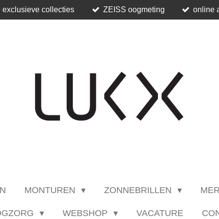
 exclusieve collecties
ZEISS oogmeting
online 
N
MONTUREN
ZONNEBRILLEN
ME
OGZORG
WEBSHOP
VACATURE
CO