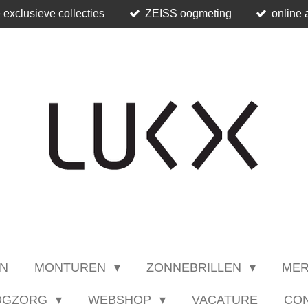
 exclusieve collecties
ZEISS oogmeting
online 
N
MONTUREN
ZONNEBRILLEN
ME
OGZORG
WEBSHOP
VACATURE
CO