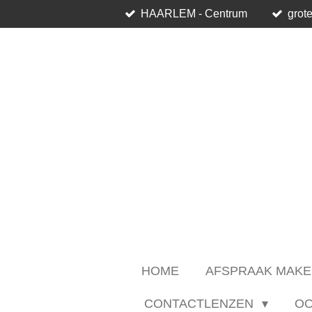
HAARLEM - Centrum
grote
Ga
direct
naar
de
hoofdinhoud
HOME
AFSPRAAK MAKE
CONTACTLENZEN
O