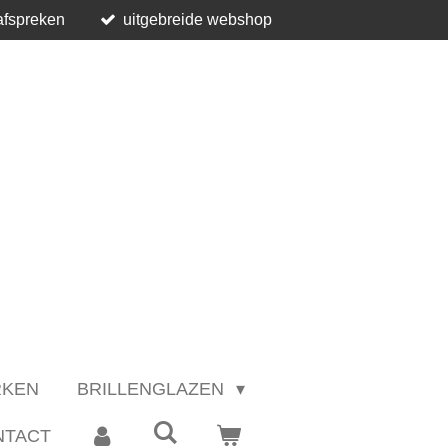
afspreken
uitgebreide webshop
RKEN
BRILLENGLAZEN
NTACT