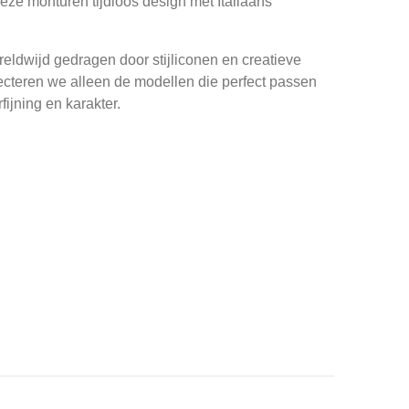
ze monturen tijdloos design met Italiaans
ldwijd gedragen door stijliconen en creatieve
ecteren we alleen de modellen die perfect passen
fijning en karakter.