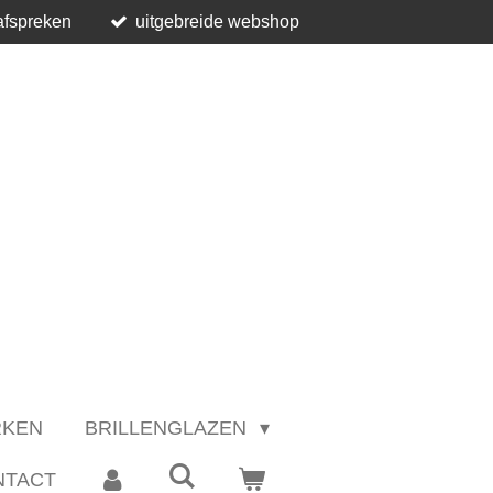
afspreken
uitgebreide webshop
RKEN
BRILLENGLAZEN
NTACT