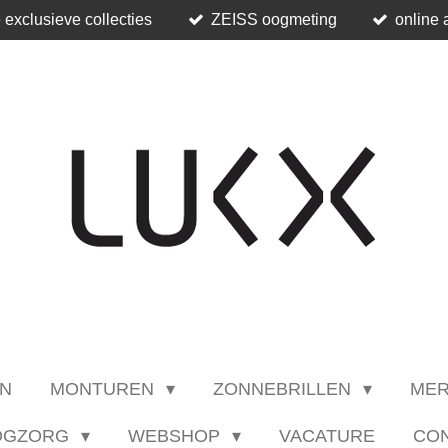
 exclusieve collecties
ZEISS oogmeting
online 
N
MONTUREN
ZONNEBRILLEN
ME
OGZORG
WEBSHOP
VACATURE
CO