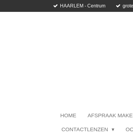
HAARLEM - Centrum
grote
Ga
direct
naar
de
hoofdinhoud
HOME
AFSPRAAK MAKE
CONTACTLENZEN
O