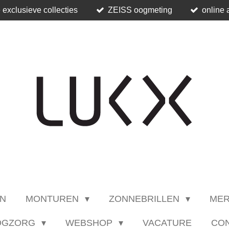
 exclusieve collecties
ZEISS oogmeting
online 
N
MONTUREN
ZONNEBRILLEN
ME
OGZORG
WEBSHOP
VACATURE
CO