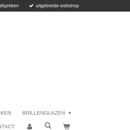
afspreken
uitgebreide webshop
RKEN
BRILLENGLAZEN
NTACT