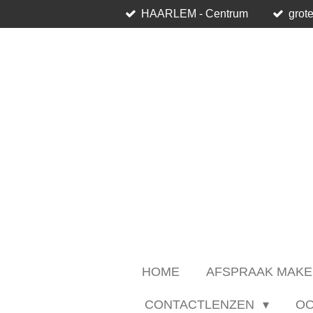
HAARLEM - Centrum
grote
Ga
direct
naar
de
hoofdinhoud
HOME
AFSPRAAK MAKE
CONTACTLENZEN
O