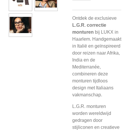
Ontdek de exclusieve
L.G.R. correctie
monturen
bij LUKX in
Haarlem. Handgemaakt
in Italië en geïnspireerd
door reizen naar Afrika,
India en de
Mediterranée,
combineren deze
monturen tijdloos
design met Italiaans
vakmanschap.
L.G.R. monturen
worden wereldwijd
gedragen door
stijliconen en creatieve