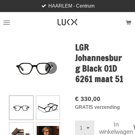
HAARLEM - Centrum
Ga
direct
naar
de
hoofdinhoud
LGR
Johannesbur
g Black 01D
6261 maat 51
€ 330,00
GRATIS verzending
In
winkelwagen