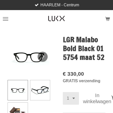
HAARLEM - Centrum
Ga
direct
naar
de
hoofdinhoud
LGR Malabo
Bold Black 01
5754 maat 52
€ 330,00
GRATIS verzending
In
winkelwagen