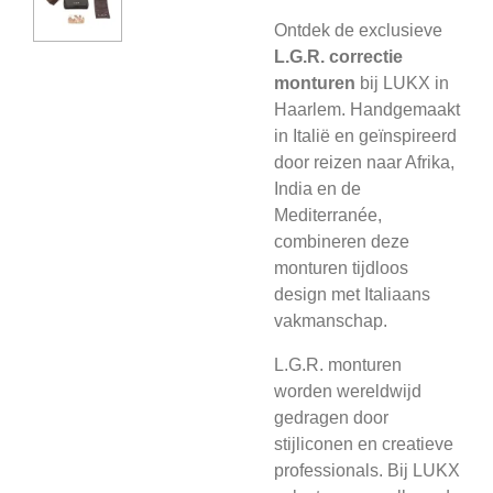
Ontdek de exclusieve
L.G.R. correctie
monturen
bij LUKX in
Haarlem. Handgemaakt
in Italië en geïnspireerd
door reizen naar Afrika,
India en de
Mediterranée,
combineren deze
monturen tijdloos
design met Italiaans
vakmanschap.
L.G.R. monturen
worden wereldwijd
gedragen door
stijliconen en creatieve
professionals. Bij LUKX