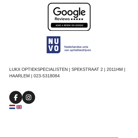
LUKX OPTIEKSPECIALISTEN | SPEKSTRAAT 2 | 2011HM |
HAARLEM | 023-5318084
F
I
a
n
c
s
e
t
b
a
o
g
o
r