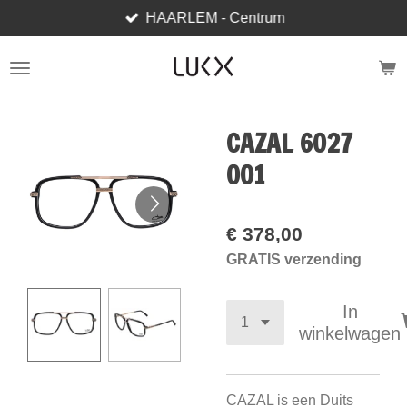
HAARLEM - Centrum
Ga
direct
naar
de
hoofdinhoud
CAZAL 6027
001
€ 378,00
GRATIS verzending
In
winkelwagen
CAZAL is een Duits