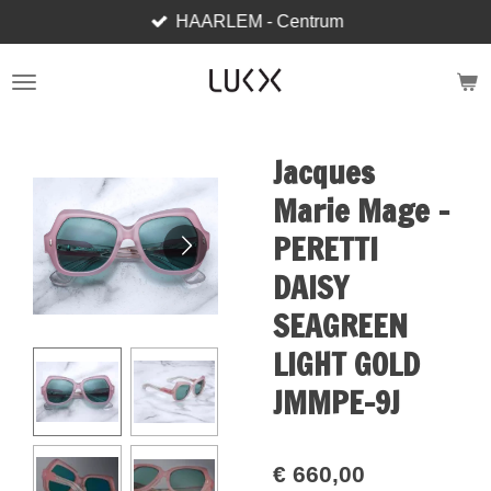
HAARLEM - Centrum
Ga
direct
naar
de
hoofdinhoud
Jacques
Marie Mage -
PERETTI
DAISY
SEAGREEN
LIGHT GOLD
JMMPE-9J
€ 660,00