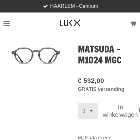
HAARLEM - Centrum
Ga
direct
naar
de
hoofdinhoud
MATSUDA -
M1024 MGC
€ 532,00
GRATIS verzending
In
winkelwagen
Matsuda is een