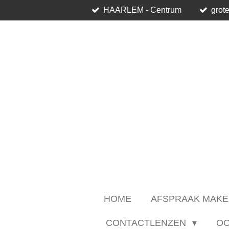
HAARLEM - Centrum
grote
Ga
direct
naar
de
hoofdinhoud
HOME
AFSPRAAK MAKE
CONTACTLENZEN
O