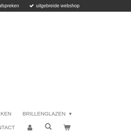
afspreken
uitgebreide webshop
RKEN
BRILLENGLAZEN
NTACT