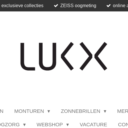
 exclusieve collecties
ZEISS oogmeting
online 
N
MONTUREN
ZONNEBRILLEN
ME
OGZORG
WEBSHOP
VACATURE
CO