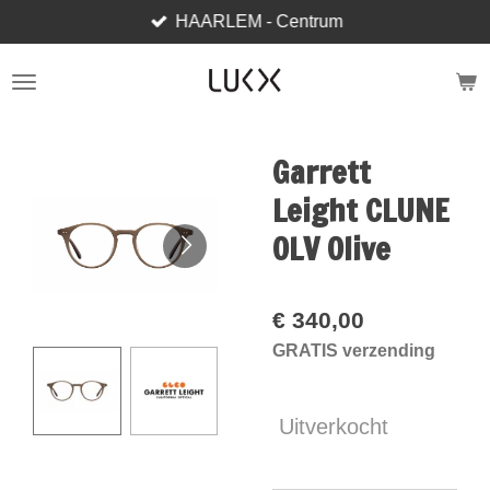
HAARLEM - Centrum
Ga
direct
naar
de
hoofdinhoud
Garrett
Leight CLUNE
OLV Olive
€ 340,00
GRATIS verzending
Uitverkocht