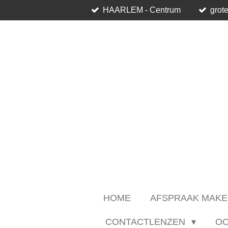
HAARLEM - Centrum
grote
Ga
direct
naar
de
hoofdinhoud
HOME
AFSPRAAK MAKE
CONTACTLENZEN
O