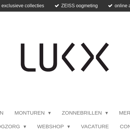
 exclusieve collecties
ZEISS oogmeting
online 
N
MONTUREN
ZONNEBRILLEN
ME
OGZORG
WEBSHOP
VACATURE
CO