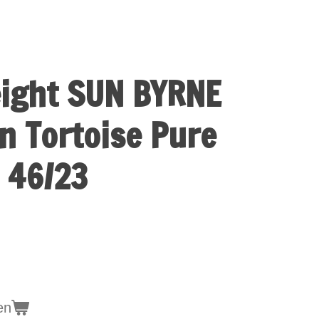
eight SUN BYRNE
n Tortoise Pure
 46/23
en