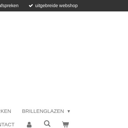
afspreken
uitgebreide webshop
RKEN
BRILLENGLAZEN
NTACT