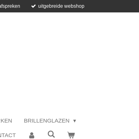
afspreken
uitgebreide webshop
RKEN
BRILLENGLAZEN
NTACT