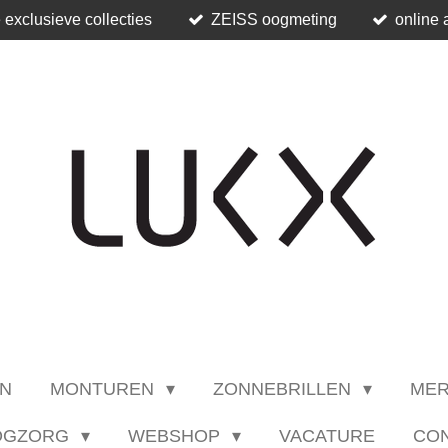
 exclusieve collecties
ZEISS oogmeting
online 
N
MONTUREN
ZONNEBRILLEN
ME
OGZORG
WEBSHOP
VACATURE
CO