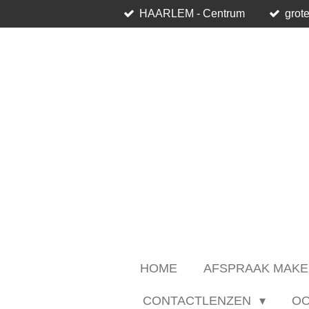
HAARLEM - Centrum
grote
Ga
direct
naar
de
hoofdinhoud
HOME
AFSPRAAK MAKE
CONTACTLENZEN
O