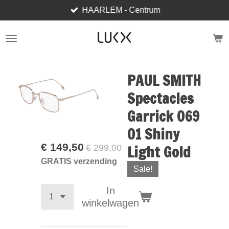
HAARLEM - Centrum
Ga
direct
naar
de
hoofdinhoud
PAUL SMITH
Spectacles
Garrick 069
01 Shiny
€ 149,50
Light Gold
€ 299,00
GRATIS verzending
Sale!
In
winkelwagen