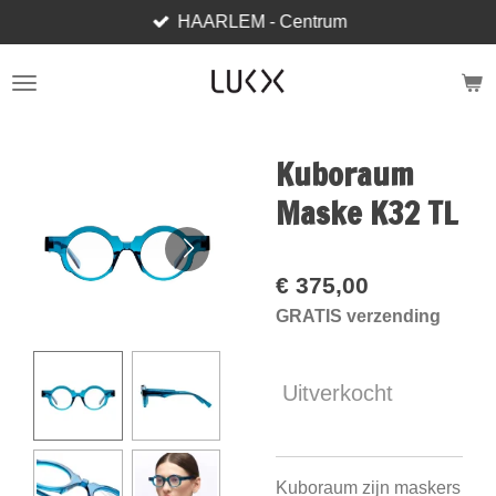
HAARLEM - Centrum
Ga
direct
naar
de
hoofdinhoud
Kuboraum
Maske K32 TL
€ 375,00
GRATIS verzending
Uitverkocht
Kuboraum zijn maskers