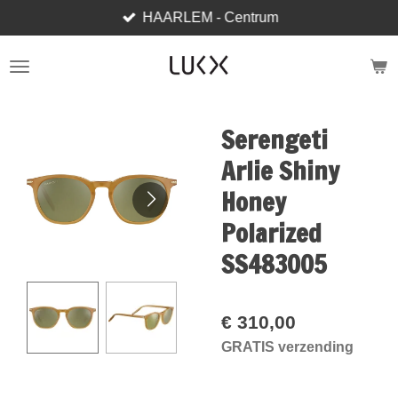
HAARLEM - Centrum
Ga
direct
naar
de
hoofdinhoud
Serengeti
Arlie Shiny
Honey
Polarized
SS483005
€ 310,00
GRATIS verzending