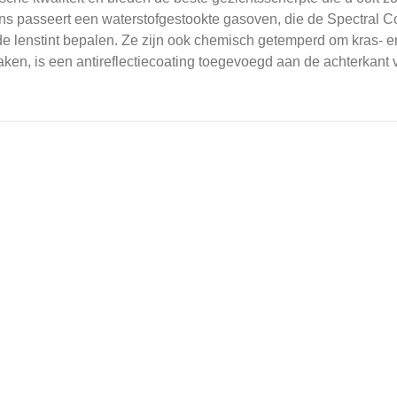
ns passeert een waterstofgestookte gasoven, die de Spectral Co
e lenstint bepalen.
Ze zijn ook chemisch getemperd om kras- en
en, is een antireflectiecoating toegevoegd aan de achterkant v