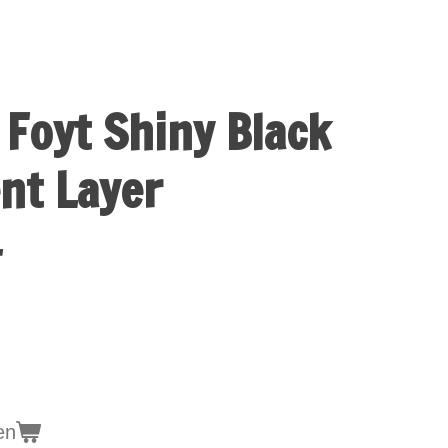
 Foyt Shiny Black
nt Layer
4
en