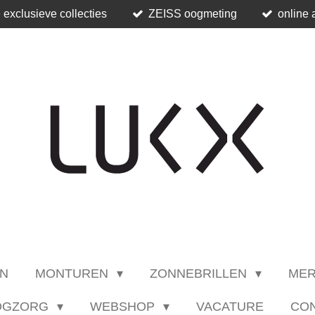
 exclusieve collecties
ZEISS oogmeting
online 
N
MONTUREN
ZONNEBRILLEN
ME
OGZORG
WEBSHOP
VACATURE
CO