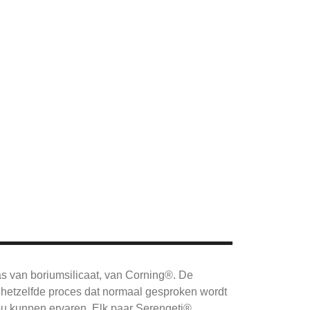
as van boriumsilicaat, van Corning®.
De
hetzelfde proces dat normaal gesproken wordt
ou kunnen ervaren.
Elk paar Serengeti®