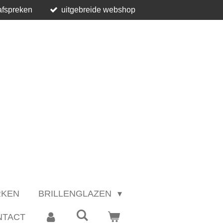
afspreken
uitgebreide webshop
RKEN
BRILLENGLAZEN
NTACT