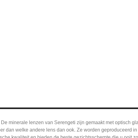
De
minerale lenzen van Serengeti zijn gemaakt met optisch gl
jner dan welke andere lens dan ook.
Ze worden geproduceerd in 
sche kwaliteit en bieden de beste gezichtsscherpte die u ooit z