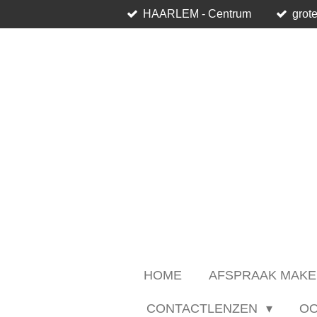
HAARLEM - Centrum
grote
Ga
direct
naar
de
hoofdinhoud
HOME
AFSPRAAK MAKE
CONTACTLENZEN
O