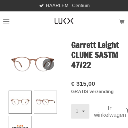
HAARLEM - Centrum
Ga
direct
naar
de
hoofdinhoud
Garrett Leight
CLUNE SASTM
47/22
€ 315,00
GRATIS verzending
In
winkelwagen