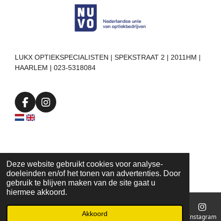
LUKX OPTIEKSPECIALISTEN | SPEKSTRAAT 2 | 2011HM |
HAARLEM | 023-5318084
F
I
a
n
c
s
e
t
b
a
o
g
o
r
Deze website gebruikt cookies voor analyse-
k
a
doeleinden en/of het tonen van advertenties. Door
m
gebruik te blijven maken van de site gaat u
hiermee akkoord.
Akkoord
E-mailadres
Telefoonnummer
Kaart
Instagram