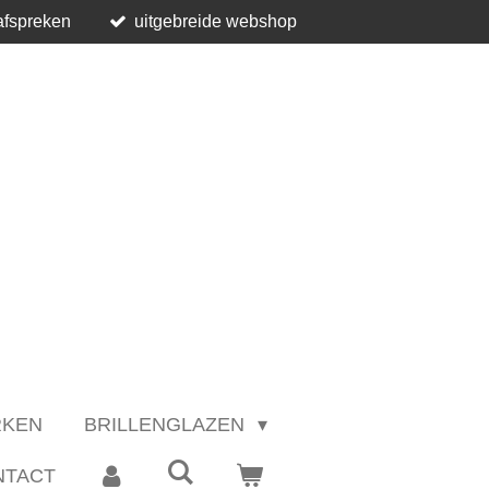
afspreken
uitgebreide webshop
RKEN
BRILLENGLAZEN
NTACT