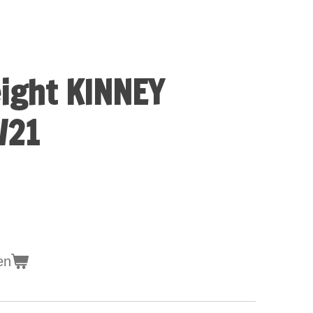
eight KINNEY
/21
en