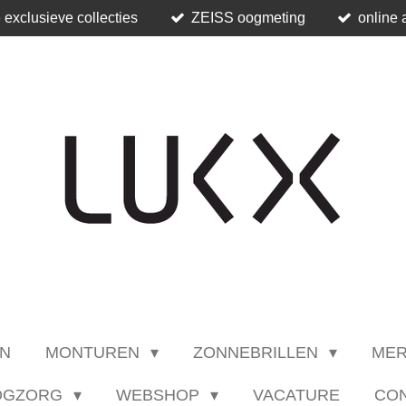
 exclusieve collecties
ZEISS oogmeting
online 
N
MONTUREN
ZONNEBRILLEN
ME
OGZORG
WEBSHOP
VACATURE
CO