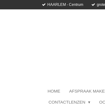
HAARLEM - Centrum
grote
Ga
direct
naar
de
hoofdinhoud
HOME
AFSPRAAK MAKE
CONTACTLENZEN
O