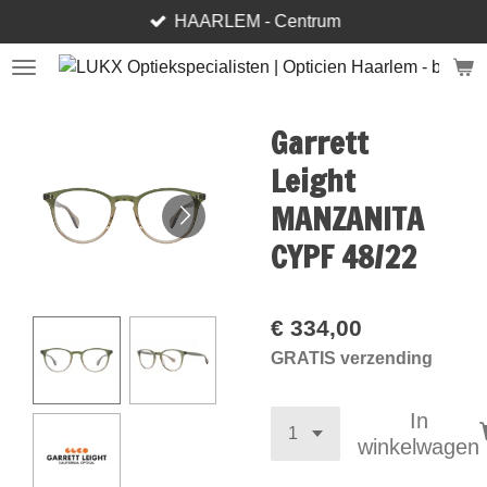
HAARLEM - Centrum
Ga
direct
naar
de
hoofdinhoud
Garrett
Leight
MANZANITA
CYPF 48/22
€ 334,00
GRATIS verzending
In
winkelwagen