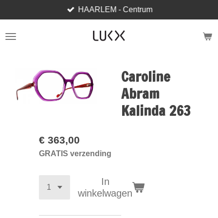
HAARLEM - Centrum
Ga
direct
naar
de
hoofdinhoud
Caroline
Abram
Kalinda 263
€ 363,00
GRATIS verzending
In
winkelwagen