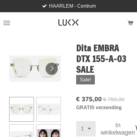
HAARLEM - Centrum
Ga
direct
naar
de
hoofdinhoud
Dita EMBRA
DTX 155-A-03
SALE
Sale!
€ 375,00
€ 750,00
GRATIS verzending
In
winkelwagen