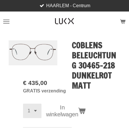
HAARLEM - Centrum
Ga
direct
naar
de
hoofdinhoud
COBLENS
BELEUCHTUN
G 30465-218
DUNKELROT
€ 435,00
MATT
GRATIS verzending
In
winkelwagen