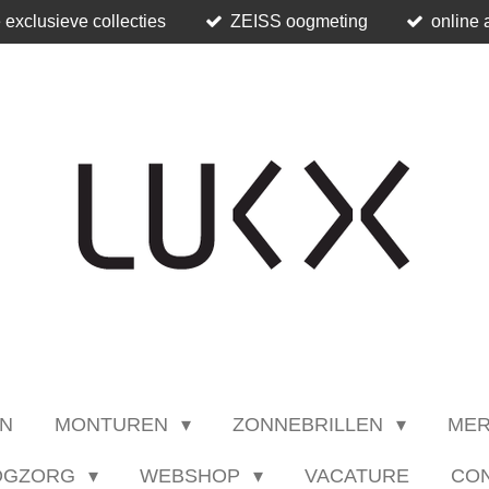
 exclusieve collecties
ZEISS oogmeting
online 
N
MONTUREN
ZONNEBRILLEN
ME
OGZORG
WEBSHOP
VACATURE
CO