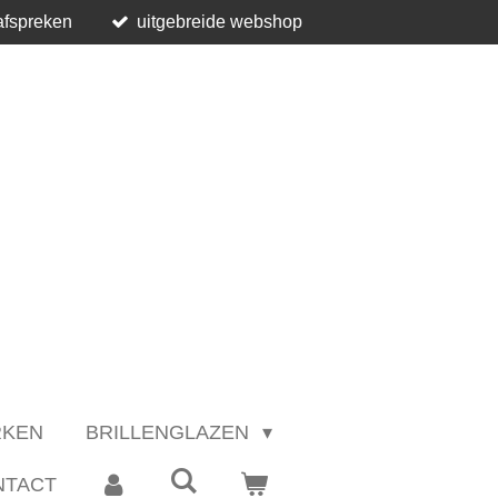
afspreken
uitgebreide webshop
RKEN
BRILLENGLAZEN
NTACT