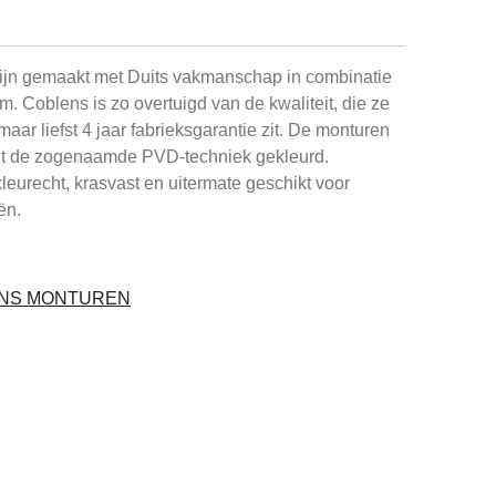
ijn gemaakt met Duits vakmanschap in combinatie
um. Coblens is zo overtuigd van de kwaliteit, die ze
maar liefst 4 jaar fabrieksgarantie zit. De monturen
et de zogenaamde PVD-techniek gekleurd.
leurecht, krasvast en uitermate geschikt voor
ën.
ENS MONTUREN