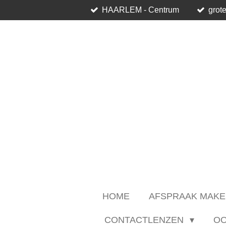
HAARLEM - Centrum
grote
Ga
direct
naar
de
hoofdinhoud
HOME
AFSPRAAK MAKE
CONTACTLENZEN
O