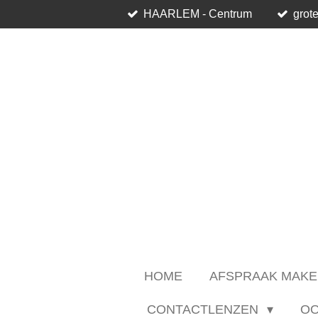
HAARLEM - Centrum
grote
Ga
direct
naar
de
hoofdinhoud
HOME
AFSPRAAK MAKE
CONTACTLENZEN
O