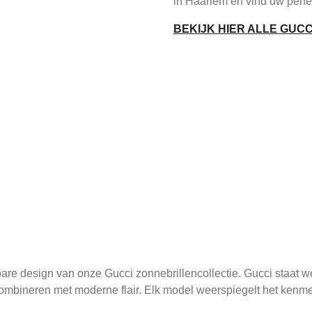
in Haarlem en vind uw perfe
BEKIJK HIER ALLE GUC
are design van onze Gucci zonnebrillencollectie. Gucci staat we
 combineren met moderne flair. Elk model weerspiegelt het ke