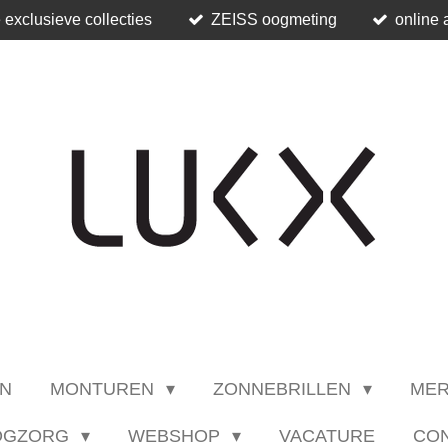
 exclusieve collecties
ZEISS oogmeting
online 
N
MONTUREN
ZONNEBRILLEN
ME
OGZORG
WEBSHOP
VACATURE
CO