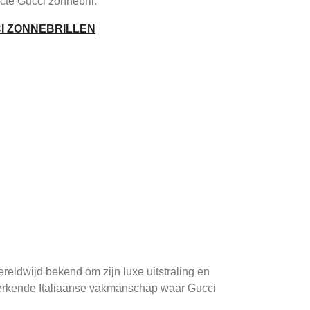
cte Gucci zonnebril.
CI ZONNEBRILLEN
reldwijd bekend om zijn luxe uitstraling en
nmerkende Italiaanse vakmanschap waar Gucci