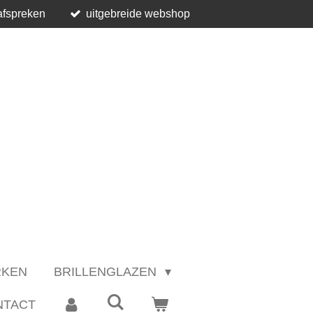
afspreken
uitgebreide webshop
RKEN
BRILLENGLAZEN
NTACT