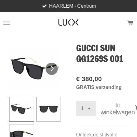
HAARLEM - Centrum
Ga
direct
naar
de
hoofdinhoud
GUCCI SUN
GG1269S 001
€ 380,00
GRATIS verzending
In
winkelwagen
Ontdek de stijlvolle