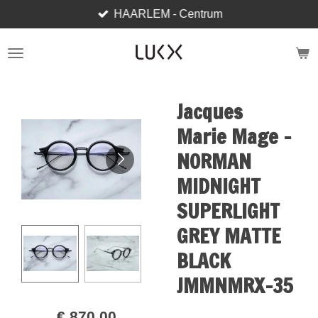
HAARLEM - Centrum
Ga
direct
naar
de
hoofdinhoud
Jacques
Marie Mage -
NORMAN
MIDNIGHT
SUPERLIGHT
GREY MATTE
BLACK
JMMNMRX-35
€ 870,00