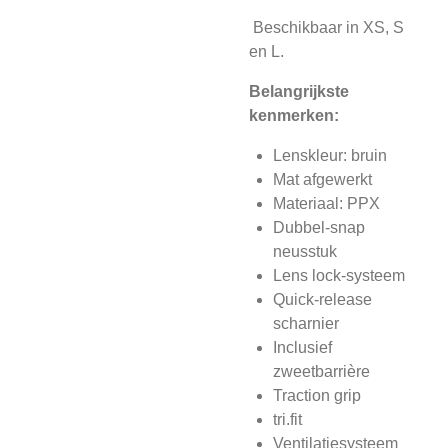
Beschikbaar in XS, S
en L.
Belangrijkste
kenmerken:
Lenskleur: bruin
Mat afgewerkt
Materiaal: PPX
Dubbel-snap
neusstuk
Lens lock-systeem
Quick-release
scharnier
Inclusief
zweetbarrière
Traction grip
tri.fit
Ventilatiesysteem