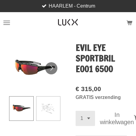
HAARLEM - Centrum
Ga
direct
naar
de
hoofdinhoud
EVIL EYE
SPORTBRIL
E001 6500
€ 315,00
GRATIS verzending
In
winkelwagen