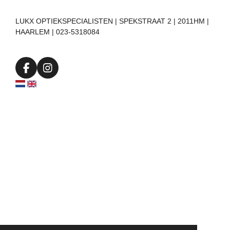
LUKX OPTIEKSPECIALISTEN | SPEKSTRAAT 2 | 2011HM |
HAARLEM | 023-5318084
F
I
a
n
c
s
e
t
b
a
o
g
o
r
k
a
m