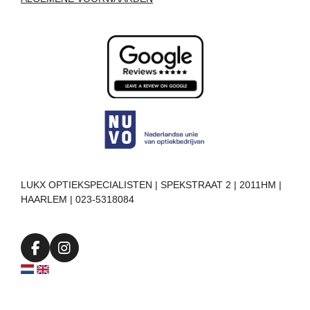
LUKX OPTIEKSPECIALISTEN | SPEKSTRAAT 2 | 2011HM |
HAARLEM | 023-5318084
F
I
a
n
c
s
e
t
b
a