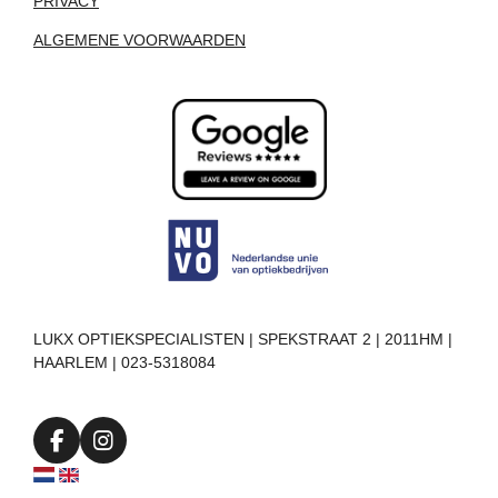
PRIVACY
ALGEMENE VOORWAARDEN
LUKX OPTIEKSPECIALISTEN | SPEKSTRAAT 2 | 2011HM |
HAARLEM | 023-5318084
F
I
a
n
c
s