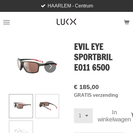
HAARLEM - Centrum
Ga
direct
naar
de
hoofdinhoud
EVIL EYE
SPORTBRIL
E011 6500
€ 185,00
GRATIS verzending
In
winkelwagen