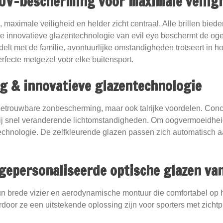
 UV-bescherming voor maximale veilig
 maximale veiligheid en helder zicht centraal. Alle brillen b
 innovatieve glazentechnologie van evil eye beschermt de oge
delt met de familie, avontuurlijke omstandigheden trotseert in h
perfecte metgezel voor elke buitensport.
 & innovatieve glazentechnologie
 betrouwbare zonbescherming, maar ook talrijke voordelen. Conce
 bij snel veranderende lichtomstandigheden. Om oogvermoeidheid
echnologie. De zelfkleurende glazen passen zich automatisch aan
gepersonaliseerde optische glazen van
 hun brede vizier en aerodynamische montuur die comfortabel op
oor ze een uitstekende oplossing zijn voor sporters met zichtpr