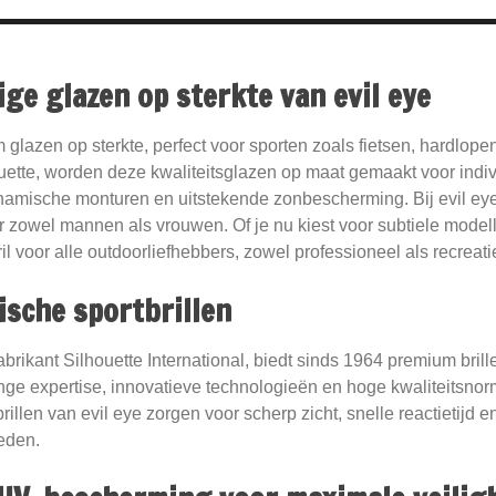
ge glazen op sterkte van evil eye
 glazen op sterkte, perfect voor sporten zoals fietsen, hardlope
ette, worden deze kwaliteitsglazen op maat gemaakt voor indi
namische monturen en uitstekende zonbescherming. Bij evil eye 
or zowel mannen als vrouwen. Of je nu kiest voor subtiele model
ril voor alle outdoorliefhebbers, zowel professioneel als recreatie
sche sportbrillen
abrikant Silhouette International, biedt sinds 1964 premium brill
nge expertise, innovatieve technologieën en hoge kwaliteitsnorm
rillen van evil eye zorgen voor scherp zicht, snelle reactietijd
eden.