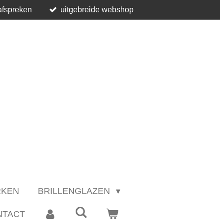
afspreken
uitgebreide webshop
RKEN
BRILLENGLAZEN
NTACT