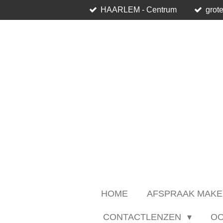
HAARLEM - Centrum
grote
Ga
direct
naar
de
hoofdinhoud
HOME
AFSPRAAK MAKE
CONTACTLENZEN
O