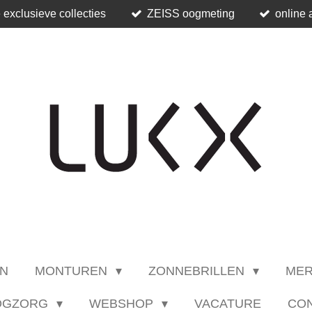
 exclusieve collecties
ZEISS oogmeting
online 
N
MONTUREN
ZONNEBRILLEN
ME
OGZORG
WEBSHOP
VACATURE
CO