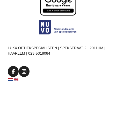
LUKX OPTIEKSPECIALISTEN | SPEKSTRAAT 2 | 2011HM |
HAARLEM | 023-5318084
F
I
a
n
c
s
e
t
b
a
o
g
o
r
k
a
m