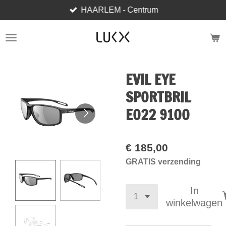
HAARLEM - Centrum
Ga
direct
naar
de
hoofdinhoud
EVIL EYE
SPORTBRIL
E022 9100
€ 185,00
GRATIS verzending
In
winkelwagen