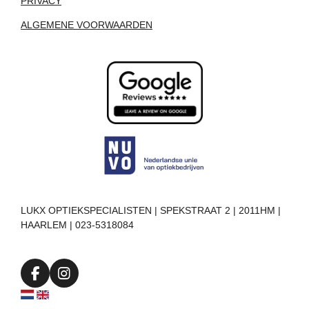
PRIVACY
ALGEMENE VOORWAARDEN
LUKX OPTIEKSPECIALISTEN | SPEKSTRAAT 2 | 2011HM |
HAARLEM | 023-5318084
F
I
a
n
c
s