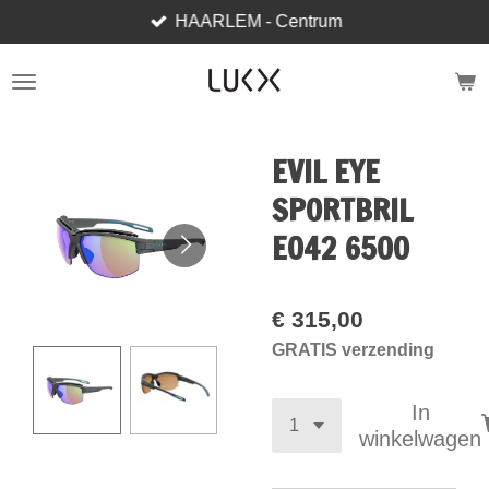
HAARLEM - Centrum
Ga
direct
naar
de
hoofdinhoud
EVIL EYE
SPORTBRIL
E042 6500
€ 315,00
GRATIS verzending
In
winkelwagen