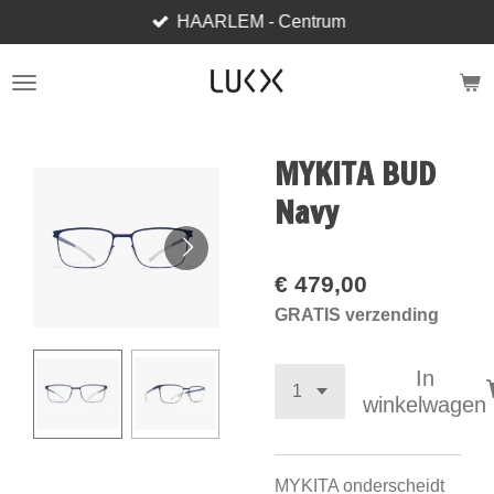
HAARLEM - Centrum
Ga
direct
naar
de
hoofdinhoud
MYKITA BUD
Navy
€ 479,00
GRATIS verzending
In
winkelwagen
MYKITA onderscheidt