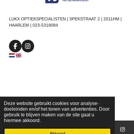
LUKX OPTIEKSPECIALISTEN | SPEKSTRAAT 2 | 2011HM |
HAARLEM | 023-5318084
F
I
a
n
c
s
e
t
b
a
o
g
o
r
k
a
m
Deze website gebruikt cookies voor analyse-
doeleinden en/of het tonen van advertenties. Door
gebruik te blijven maken van de site gaat u
hiermee akkoord.
Akkoord