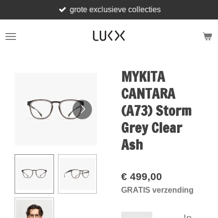
grote exclusieve collecties
Ga
direct
naar
de
hoofdinhoud
MYKITA
CANTARA
(A73) Storm
Grey Clear
Ash
€ 499,00
GRATIS verzending