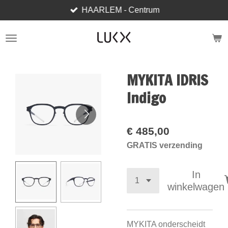
HAARLEM - Centrum
Ga
direct
naar
de
hoofdinhoud
MYKITA IDRIS
Indigo
€ 485,00
GRATIS verzending
In
winkelwagen
MYKITA onderscheidt