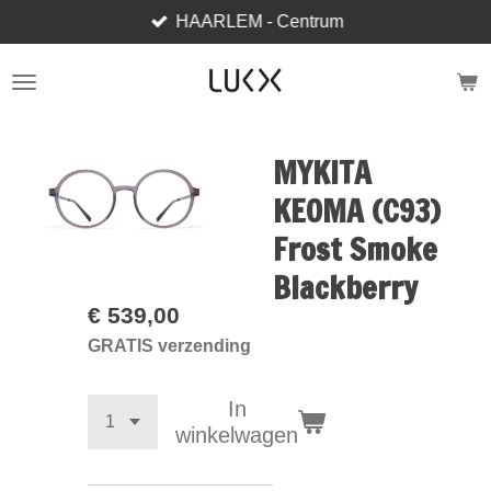
HAARLEM - Centrum
Ga
direct
naar
de
hoofdinhoud
MYKITA
KEOMA (C93)
Frost Smoke
Blackberry
€ 539,00
GRATIS verzending
In
winkelwagen