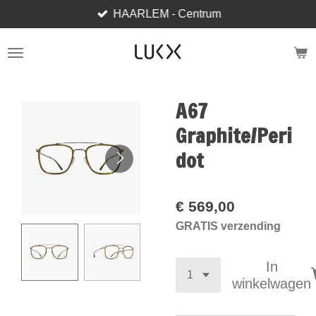
HAARLEM - Centrum
Ga
direct
naar
de
hoofdinhoud
A67
Graphite/Peri
dot
€ 569,00
GRATIS verzending
In
winkelwagen