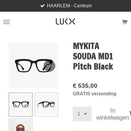
HAARLEM - Centrum
Ga
direct
naar
de
hoofdinhoud
MYKITA
SOUDA MD1
Pitch Black
€ 535,00
GRATIS verzending
In
winkelwagen