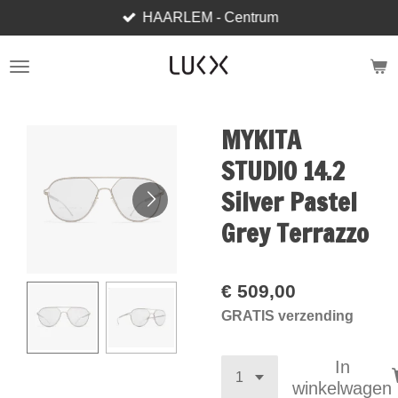
HAARLEM - Centrum
Ga
direct
naar
de
hoofdinhoud
MYKITA
STUDIO 14.2
Silver Pastel
Grey Terrazzo
€ 509,00
GRATIS verzending
In
winkelwagen