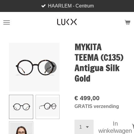
HAARLEM - Centrum
Ga
direct
naar
de
hoofdinhoud
MYKITA
TEEMA (C135)
Antigua Silk
Gold
€ 499,00
GRATIS verzending
In
winkelwagen